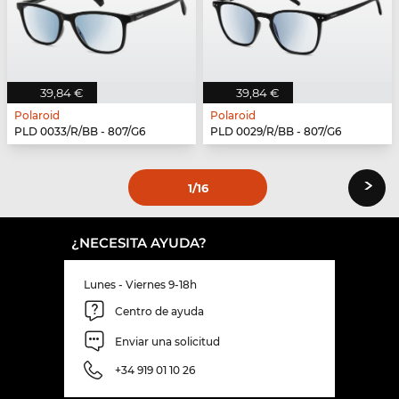
39,84 €
39,84 €
Polaroid
Polaroid
PLD 0033/R/BB - 807/G6
PLD 0029/R/BB - 807/G6
›
1
/16
¿NECESITA AYUDA?
Lunes - Viernes 9-18h
Centro de ayuda
Enviar una solicitud
+34 919 01 10 26