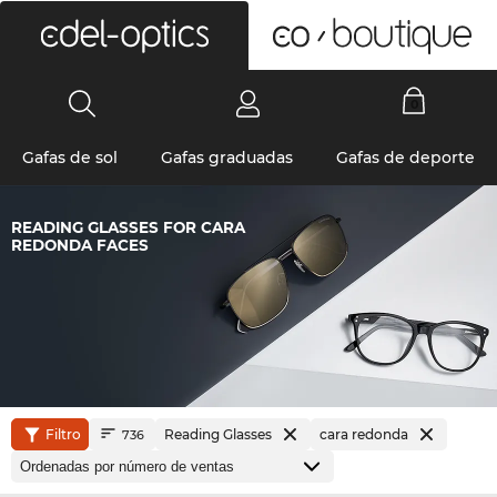
0
Gafas de sol
Gafas graduadas
Gafas de deporte
READING GLASSES FOR CARA
REDONDA FACES
Filtro
Reading Glasses
cara redonda
736