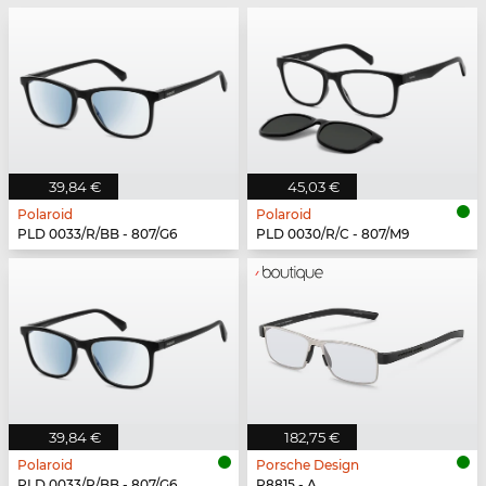
39,84 €
45,03 €
Polaroid
Polaroid
PLD 0033/R/BB - 807/G6
PLD 0030/R/C - 807/M9
39,84 €
182,75 €
Polaroid
Porsche Design
PLD 0033/R/BB - 807/G6
P8815 - A