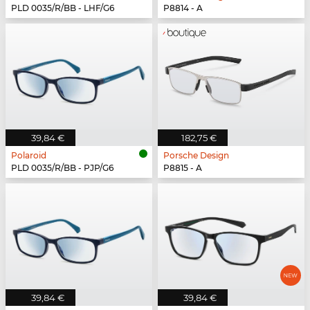
PLD 0035/R/BB - LHF/G6
P8814 - A
39,84 €
182,75 €
Polaroid
Porsche Design
PLD 0035/R/BB - PJP/G6
P8815 - A
39,84 €
39,84 €