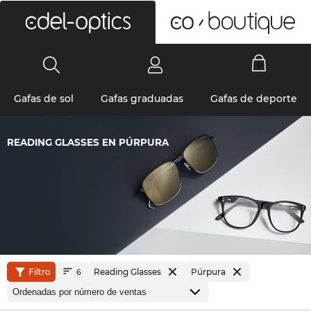
0
Gafas de sol
Gafas graduadas
Gafas de deporte
READING GLASSES EN PÚRPURA
Filtro
Reading Glasses
Púrpura
6