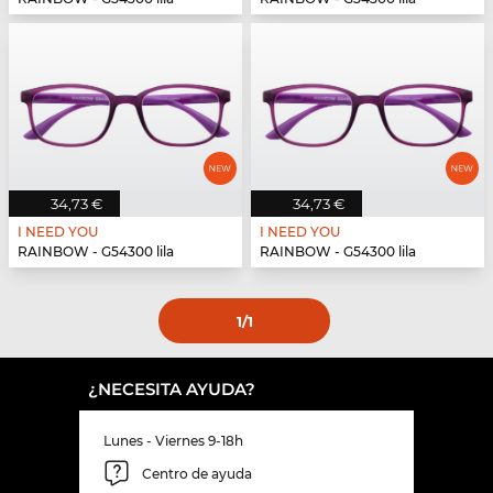
34,73 €
34,73 €
I NEED YOU
I NEED YOU
RAINBOW - G54300 lila
RAINBOW - G54300 lila
1
/1
¿NECESITA AYUDA?
Lunes - Viernes 9-18h
Centro de ayuda