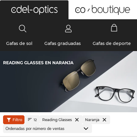
0
Gafas de sol
Gafas graduadas
Gafas de deporte
READING GLASSES EN NARANJA
Filtro
Reading Glasses
Naranja
12