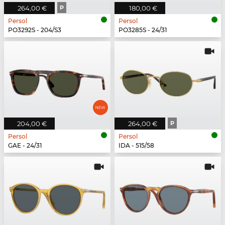
264,00 €
P
180,00 €
Persol
Persol
PO3292S - 204/S3
PO3285S - 24/31
204,00 €
264,00 €
P
Persol
Persol
GAE - 24/31
IDA - 515/58