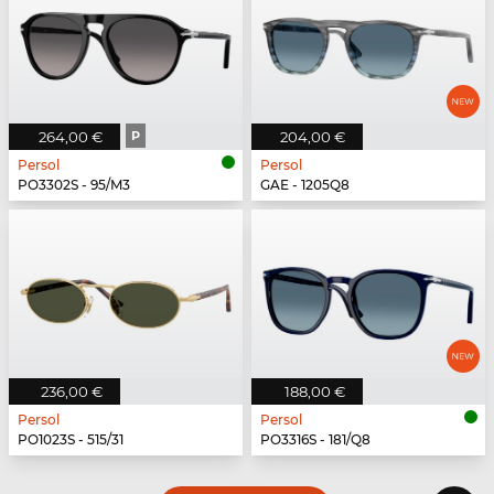
264,00 €
P
204,00 €
Persol
Persol
PO3302S - 95/M3
GAE - 1205Q8
236,00 €
188,00 €
Persol
Persol
PO1023S - 515/31
PO3316S - 181/Q8