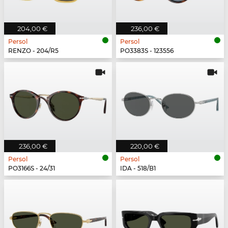
204,00 €
236,00 €
Persol
Persol
RENZO - 204/R5
PO3383S - 123556
236,00 €
220,00 €
Persol
Persol
PO3166S - 24/31
IDA - 518/B1