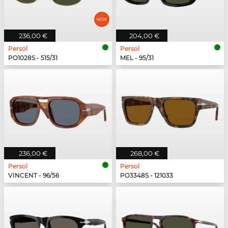
236,00 €
204,00 €
Persol
Persol
PO1028S - 515/31
MEL - 95/31
236,00 €
268,00 €
Persol
Persol
VINCENT - 96/56
PO3348S - 121033