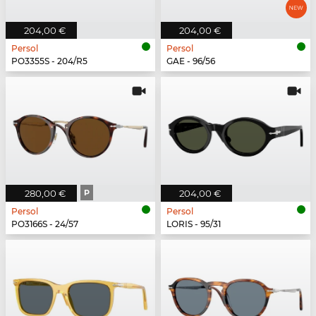
204,00 €
204,00 €
Persol
Persol
PO3355S - 204/R5
GAE - 96/56
280,00 €
P
204,00 €
Persol
Persol
PO3166S - 24/57
LORIS - 95/31