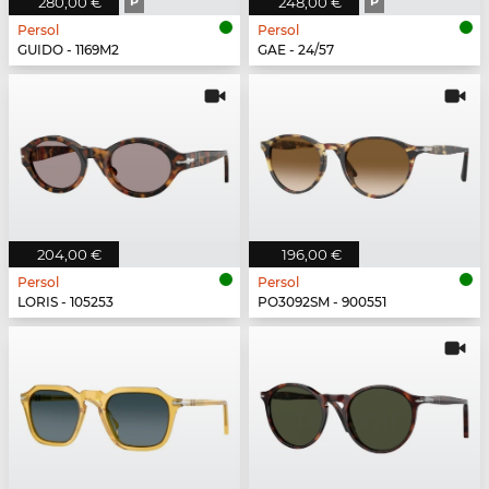
280,00 €
P
248,00 €
P
Persol
Persol
GUIDO - 1169M2
GAE - 24/57
204,00 €
196,00 €
Persol
Persol
LORIS - 105253
PO3092SM - 900551