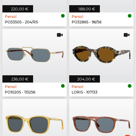
220,00 €
188,00 €
Persol
Persol
PO3350S - 204/R5
PO3286S - 96/56
236,00 €
204,00 €
Persol
Persol
PO1020S - 113256
LORIS - 107133