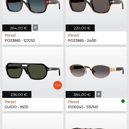
264,00 €
P
220,00 €
Persol
Persol
PO3386S - 1232S3
PO3386S - 24/B1
236,00 €
384,00 €
P
Persol
Persol
GUIDO - 95/31
PO1024S - 515/M3