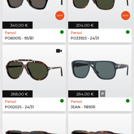
340,00 €
204,00 €
Persol
Persol
PO8001S - 95/B1
PO3392S - 24/31
268,00 €
264,00 €
P
Persol
Persol
PO0202S - 24/31
JEAN - 11893R