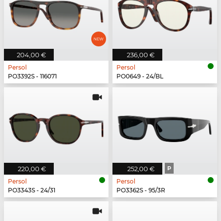
204,00 €
236,00 €
Persol
Persol
PO3392S - 116071
PO0649 - 24/BL
220,00 €
252,00 €
P
Persol
Persol
PO3343S - 24/31
PO3362S - 95/3R