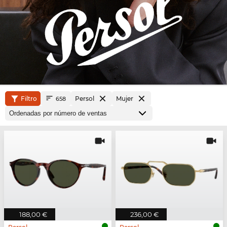
Filtro
Persol
Mujer
658
188,00 €
236,00 €