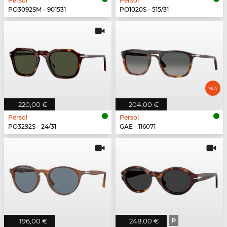
Persol
Persol
PO3092SM - 901531
PO1020S - 515/31
220,00 €
204,00 €
Persol
Persol
PO3292S - 24/31
GAE - 116071
196,00 €
248,00 €
P