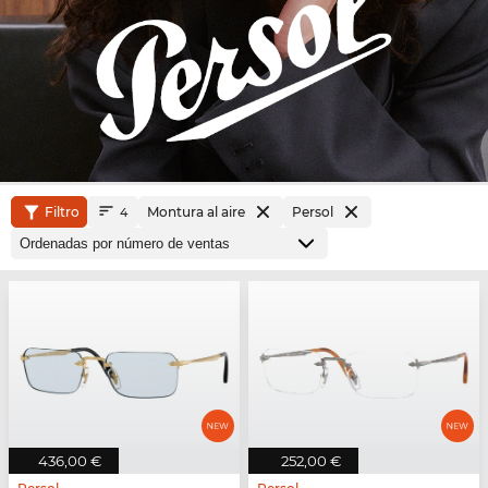
Filtro
Montura al aire
Persol
4
436,00 €
252,00 €