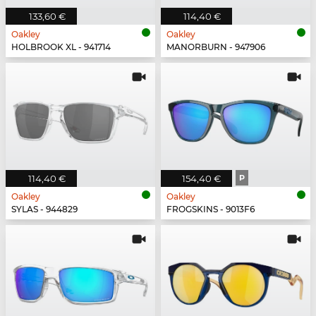
133,60 €
114,40 €
Oakley
Oakley
HOLBROOK XL - 941714
MANORBURN - 947906
114,40 €
154,40 €
P
Oakley
Oakley
SYLAS - 944829
FROGSKINS - 9013F6