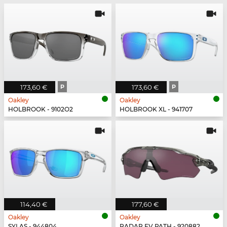
173,60 €
P
173,60 €
P
Oakley
Oakley
HOLBROOK - 9102O2
HOLBROOK XL - 941707
114,40 €
177,60 €
Oakley
Oakley
SYLAS - 944804
RADAR EV PATH - 920882