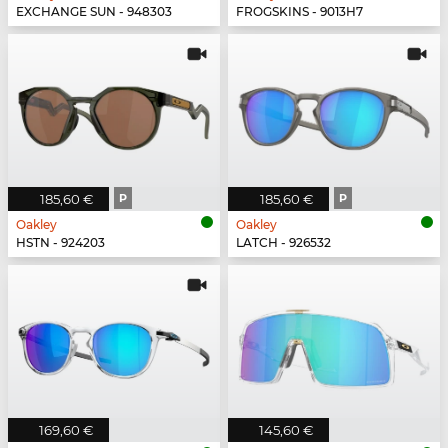
EXCHANGE SUN - 948303
FROGSKINS - 9013H7
185,60 €
P
185,60 €
P
Oakley
Oakley
HSTN - 924203
LATCH - 926532
169,60 €
145,60 €