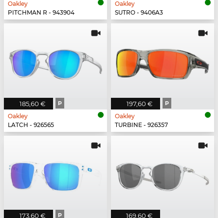
Oakley
Oakley
PITCHMAN R - 943904
SUTRO - 9406A3
185,60 €
P
197,60 €
P
Oakley
Oakley
LATCH - 926565
TURBINE - 926357
173,60 €
P
169,60 €