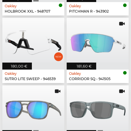
Oakley
Oakley
HOLBROOK XXL - 948707
PITCHMAN R - 943902
180,00 €
181,60 €
Oakley
Oakley
SUTRO LITE SWEEP - 946539
CORRIDOR SQ - 941505