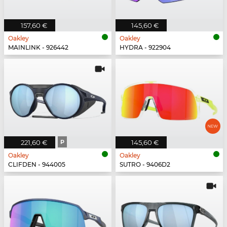
157,60 €
145,60 €
Oakley
Oakley
MAINLINK - 926442
HYDRA - 922904
221,60 €
P
145,60 €
Oakley
Oakley
CLIFDEN - 944005
SUTRO - 9406D2