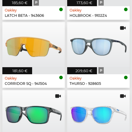
185,60 €
P
173,60 €
P
Oakley
Oakley
LATCH BETA - 943606
HOLBROOK - 9102Z4
181,60 €
209,60 €
P
Oakley
Oakley
CORRIDOR SQ - 941504
THURSO - 928605