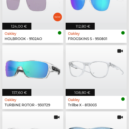
124,00 €
112,80 €
Oakley
Oakley
HOLBROOK - 9102AO
FROGSKINS S - 950801
157,60 €
108,80 €
Oakley
Oakley
TURBINE ROTOR - 930729
Trillbe X - 813003