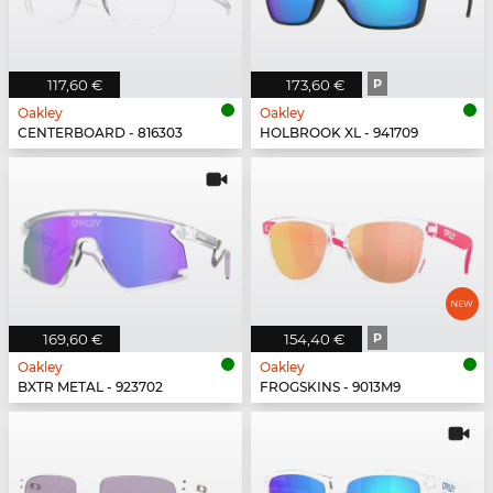
117,60 €
173,60 €
P
Oakley
Oakley
CENTERBOARD - 816303
HOLBROOK XL - 941709
169,60 €
154,40 €
P
Oakley
Oakley
BXTR METAL - 923702
FROGSKINS - 9013M9