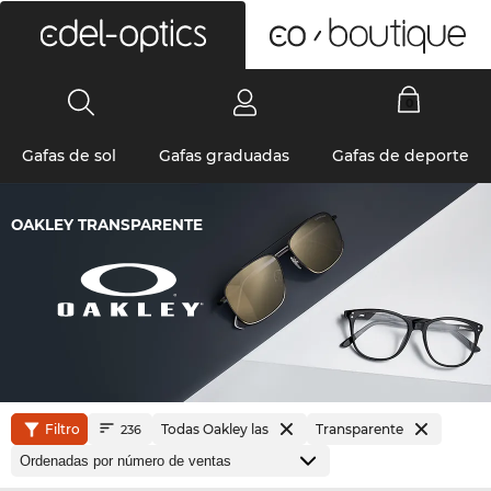
0
Gafas de sol
Gafas graduadas
Gafas de deporte
OAKLEY TRANSPARENTE
Filtro
Todas Oakley las
Transparente
236