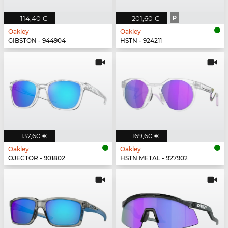
114,40 €
201,60 €
P
Oakley
Oakley
GIBSTON - 944904
HSTN - 924211
137,60 €
169,60 €
Oakley
Oakley
OJECTOR - 901802
HSTN METAL - 927902