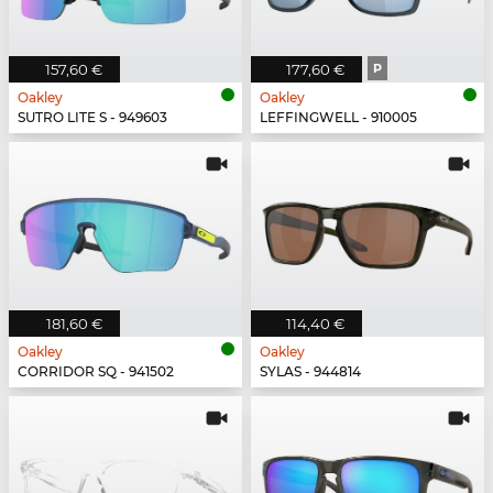
157,60 €
177,60 €
P
Oakley
Oakley
SUTRO LITE S - 949603
LEFFINGWELL - 910005
181,60 €
114,40 €
Oakley
Oakley
CORRIDOR SQ - 941502
SYLAS - 944814