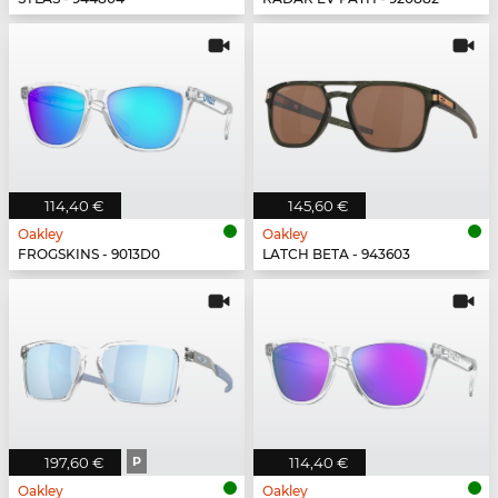
114,40 €
145,60 €
Oakley
Oakley
FROGSKINS - 9013D0
LATCH BETA - 943603
197,60 €
P
114,40 €
Oakley
Oakley