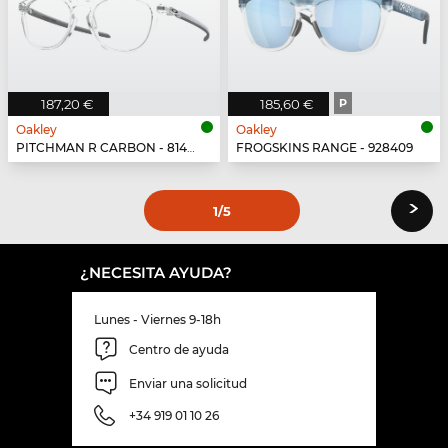
187,20 €
185,60 €
P
Oakley
Oakley
PITCHMAN R CARBON - 814903
FROGSKINS RANGE - 928409
›
1
/5
¿NECESITA AYUDA?
Lunes - Viernes 9-18h
Centro de ayuda
Enviar una solicitud
+34 919 01 10 26