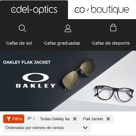
0
Gafas de sol
Gafas graduadas
Gafas de deporte
OAKLEY FLAK JACKET
Filtro
Todas Oakley las
Flak Jacket
1