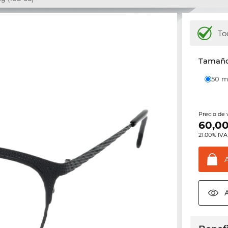
To
Tamaño 
50
Precio de
60,0
21.00% IVA