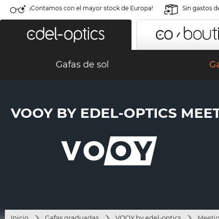
¡Contamos con el mayor stock de Europa!
Sin gastos d
Gafas de sol
G
VOOY BY EDEL-OPTICS MEETI
Inicio
Gafas graduadas
VOOY by edel-optics
Meetin