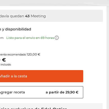
davía quedan
43
Meeting
y disponibilidad
 mm
Listo para el envío en 69 horas
120,00 €
 venta recomendado
0
€
 incluido
Añadir a la
cesta
Agregar
receta
a partir de 29,90 €