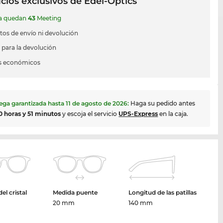
cios exclusivos de Edel-Optics
ía quedan
43
Meeting
stos de envío ni devolución
s para la devolución
s económicos
ega garantizada hasta
11 de agosto de 2026
:
Haga su pedido antes
0 horas y 51 minutos
y escoja el servicio
UPS-Express
en la caja.
el cristal
Medida puente
Longitud de las patillas
20 mm
140 mm