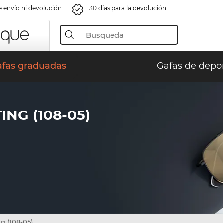
e envío ni devolución
30 días para la devolución
afas graduadas
Gafas de depo
NG (108-05)
g (108-05)