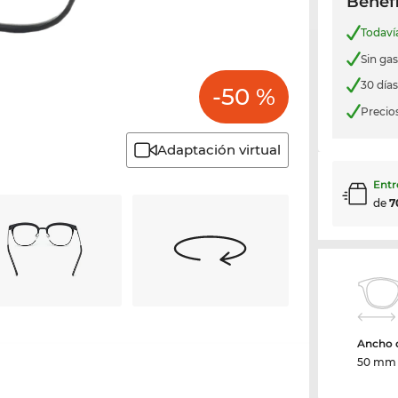
Benefi
Todav
Sin ga
30 día
-50 %
Precio
Adaptación virtual
Entr
de
7
Ancho d
50 mm