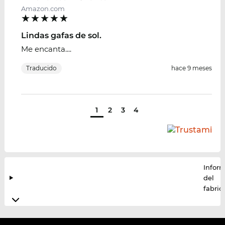
Amazon.com
Lindas gafas de sol.
Me encanta....
Traducido
hace 9 meses
1
2
3
4
Infor
del
fabric