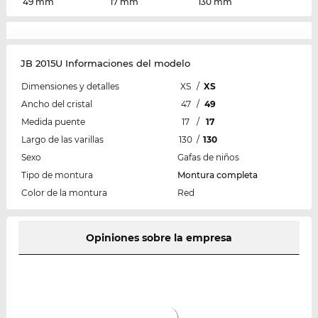
49 mm
17 mm
130 mm
JB 2015U Informaciones del modelo
Dimensiones y detalles
XS
/
XS
Ancho del cristal
47
/
49
Medida puente
17
/
17
Largo de las varillas
130
/
130
Sexo
Gafas de niños
Tipo de montura
Montura completa
Color de la montura
Red
Opiniones sobre la empresa