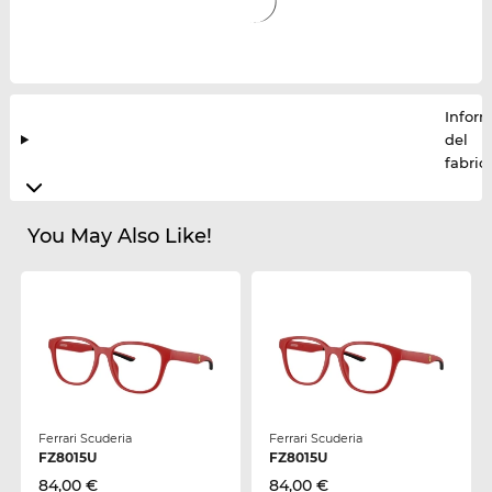
Infor
del
fabric
You May Also Like!
Ferrari Scuderia
Ferrari Scuderia
FZ8015U
FZ8015U
84,00 €
84,00 €