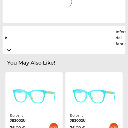
Infor
del
fabric
You May Also Like!
Burberry
Burberry
JB2002U
JB2002U
76,00 €
76,00 €