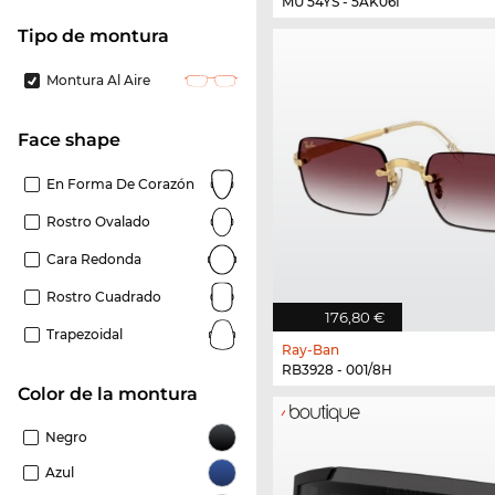
MU 54YS - 5AK06I
Tipo de montura
Montura Al Aire
Face shape
En Forma De Corazón
Rostro Ovalado
Cara Redonda
Rostro Cuadrado
176,80 €
Trapezoidal
Ray-Ban
RB3928 - 001/8H
Color de la montura
Negro
Azul