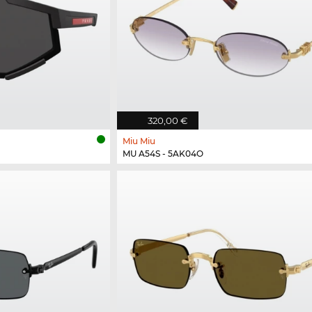
320,00 €
Miu Miu
MU A54S - 5AK04O