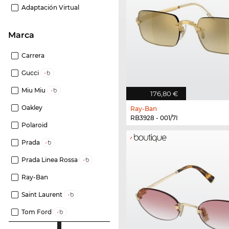
Adaptación Virtual
Marca
Carrera
Gucci
Miu Miu
176,80 €
Oakley
Ray-Ban
RB3928 - 001/7I
Polaroid
Prada
Prada Linea Rossa
Ray-Ban
Saint Laurent
Tom Ford