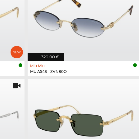
320,00 €
Miu Miu
MU A54S - ZVN80O