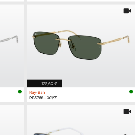
125,60 €
Ray-Ban
RB3768 - 001/71