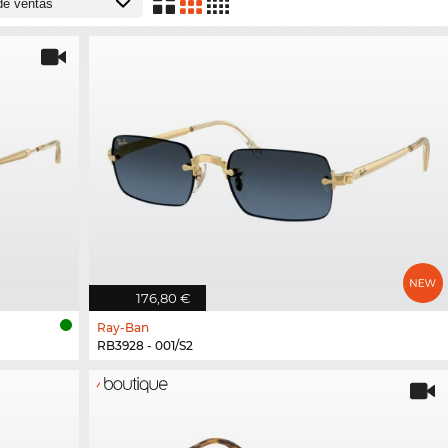
176,80 €
Ray-Ban
RB3928 - 001/S2