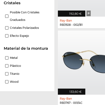
Cristales
Posible Con Cristales
192,80 €
P
Graduados
Ray-Ban
RB3928 - 002/81
Cristales Polarizados
Efecto Espejo
Material de la montura
Metal
Plástico
Titanio
Wood
133,60 €
Ray-Ban
RB3767 - 001/4C