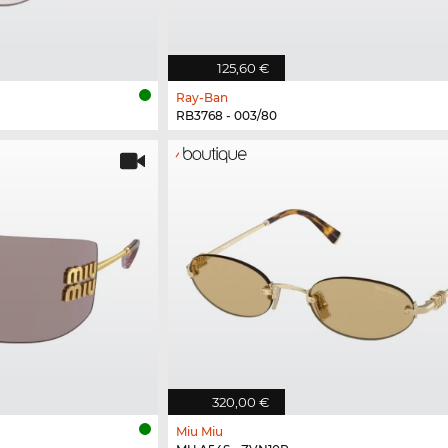
125,60 €
Ray-Ban
RB3768 - 003/80
320,00 €
Miu Miu