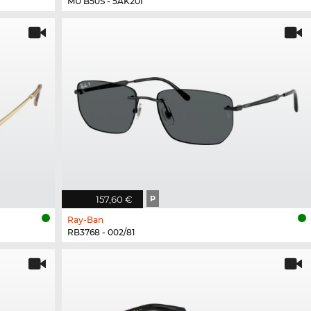
MU B50S - 5AK20I
157,60 €
P
Ray-Ban
RB3768 - 002/81