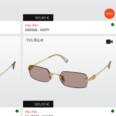
160,80 €
Ray-Ban
RB3928 - 001/71
320,00 €
Miu Miu