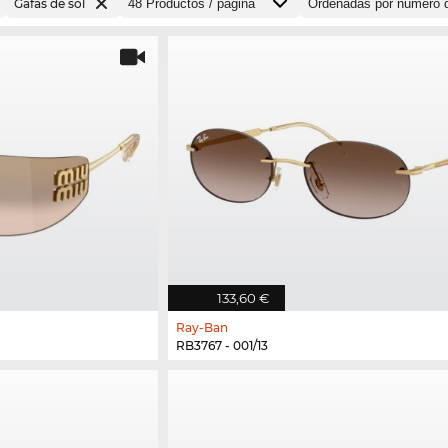
Gafas de sol
133,60 €
Ray-Ban
RB3767 - 001/13