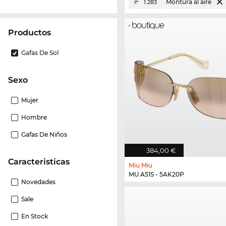
Montura al aire
1.283
Productos
Gafas De Sol
Sexo
Mujer
Hombre
Gafas De Niños
384,00 €
Caracteristicas
Miu Miu
MU A51S - 5AK20P
Novedades
Sale
En Stock