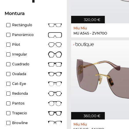
Montura
320,00 €
Rectángulo
Miu Miu
MU A54S - ZVN70O
Panorámico
Pilot
Irregular
Cuadrado
Ovalada
Cat-Eye
Redonda
Pantos
Trapecio
360,00 €
Browline
Miu Miu