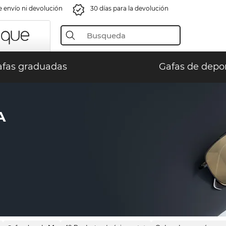
e envío ni devolución
30 días para la devolución
fas graduadas
Gafas de depo
A