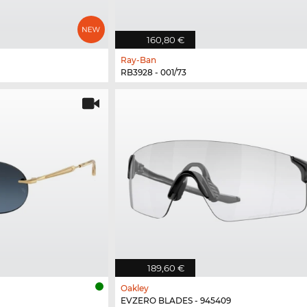
160,80 €
Ray-Ban
RB3928 - 001/73
189,60 €
Oakley
EVZERO BLADES - 945409