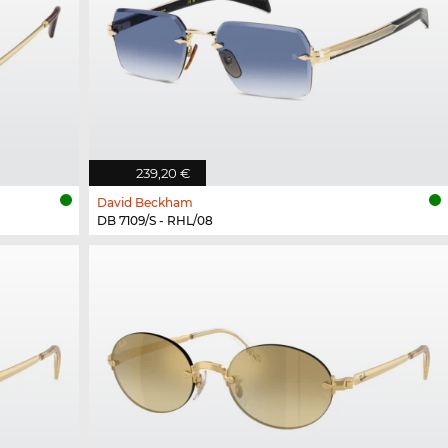
239,20 €
David Beckham
DB 7109/S - RHL/08