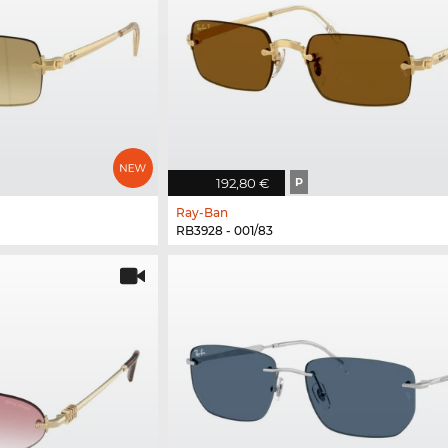
192,80 €
P
Ray-Ban
RB3928 - 001/83