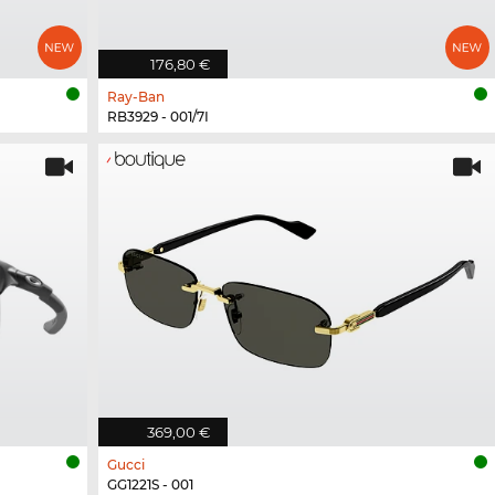
176,80 €
Ray-Ban
RB3929 - 001/7I
369,00 €
Gucci
GG1221S - 001