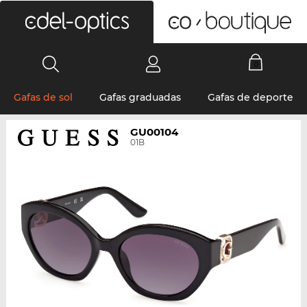
0
Gafas de sol
Gafas graduadas
Gafas de deporte
GU00104
01B