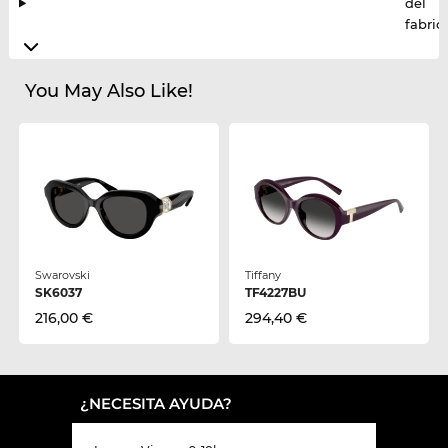
del
fabric
You May Also Like!
Swarovski
Tiffany
SK6037
TF4227BU
216,00 €
294,40 €
¿NECESITA AYUDA?