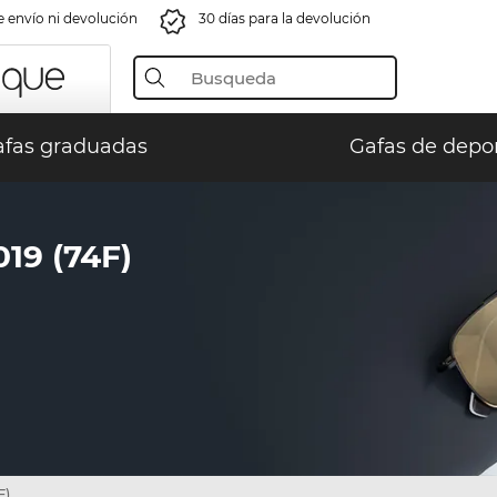
e envío ni devolución
30 días para la devolución
fas graduadas
Gafas de depo
9 (74F)
F)