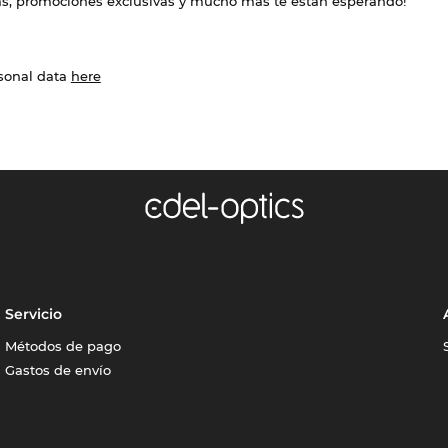
das, promociones exclusivas y mucho más te están esperando!
rsonal data
here
Servicio
Métodos de pago
Gastos de envío