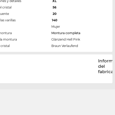
nes y detalles
XL
 cristal
56
puente
20
las varillas
140
Mujer
montura
Montura completa
 la montura
Glänzend Hell Pink
cristal
Braun Verlaufend
Inform
del
fabrica