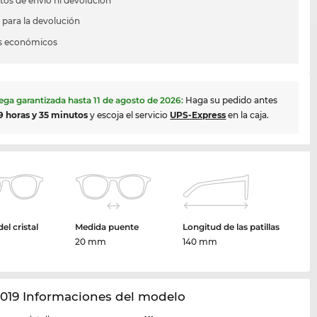
stos de envío ni devolución
s para la devolución
s económicos
ega garantizada hasta
11 de agosto de 2026
:
Haga su pedido antes
9 horas y 35 minutos
y escoja el servicio
UPS-Express
en la caja.
el cristal
Medida puente
Longitud de las patillas
20 mm
140 mm
019 Informaciones del modelo