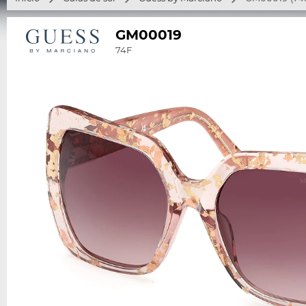
GM00019
74F