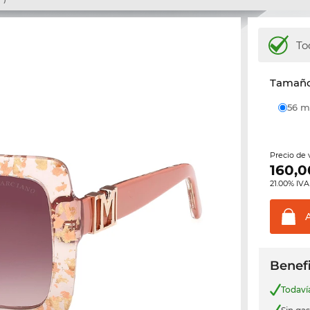
To
Tamaño 
56
Precio de
160,0
21.00% IVA
Benefi
Todav