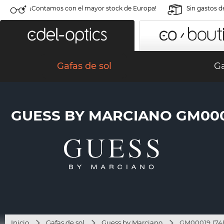
¡Contamos con el mayor stock de Europa!
Sin gastos d
Gafas de sol
Ga
GUESS BY MARCIANO GM0001
Inicio
Gafas de sol
Guess by Marciano
GM00019 (74