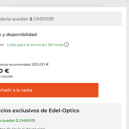
davía quedan
2
GM00019
y disponibilidad
 mm
Listo para el envío en 28 horas
200,00 €
 venta recomendado
0
€
 incluido
Añadir a la
cesta
cios exclusivos de Edel-Optics
ía quedan
2
GM00019