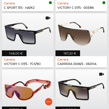
Carrera
Carrera
C SPORT 11/S - I46/K2
VICTORY C 07/S - 003/86
148,00 €
167,20 €
Carrera
Carrera
VICTORY C 07/S - 7C5/9O
CARRERA 3006/S - 06J/HA