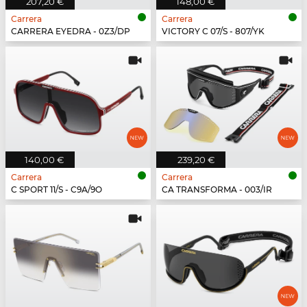
207,20 €
148,00 €
Carrera
Carrera
CARRERA EYEDRA - 0Z3/DP
VICTORY C 07/S - 807/YK
140,00 €
239,20 €
Carrera
Carrera
C SPORT 11/S - C9A/9O
CA TRANSFORMA - 003/IR