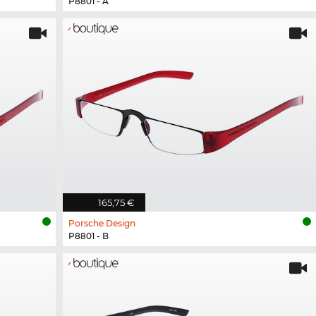
P8801 - A
165,75 €
Porsche Design
P8801 - B