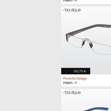
P8801 - P
165,75 €
Porsche Design
P8801 - F