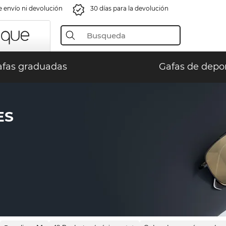
e envío ni devolución
30 días para la devolución
fas graduadas
Gafas de depo
ES