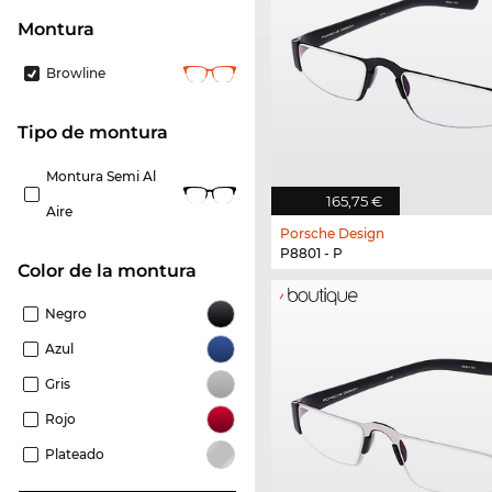
Montura
Browline
Tipo de montura
Montura Semi Al
165,75 €
Aire
Porsche Design
P8801 - P
Color de la montura
Negro
Azul
Gris
Rojo
Plateado