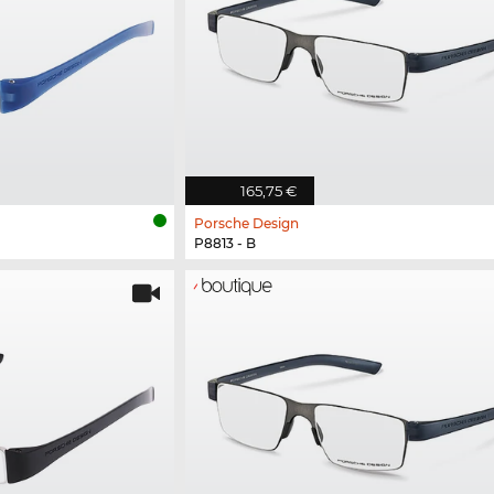
165,75 €
Porsche Design
P8813 - B