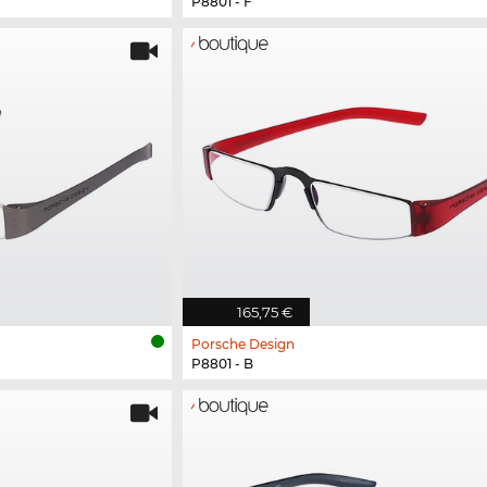
P8801 - F
165,75 €
Porsche Design
P8801 - B