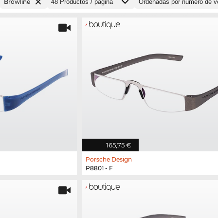
Browline
165,75 €
Porsche Design
P8801 - F