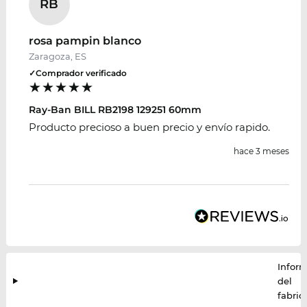
RB
rosa pampin blanco
Zaragoza, ES
✓
Comprador verificado
Ray-Ban BILL RB2198 129251 60mm
Producto precioso a buen precio y envío rapido.
hace 3 meses
Infor
del
fabric