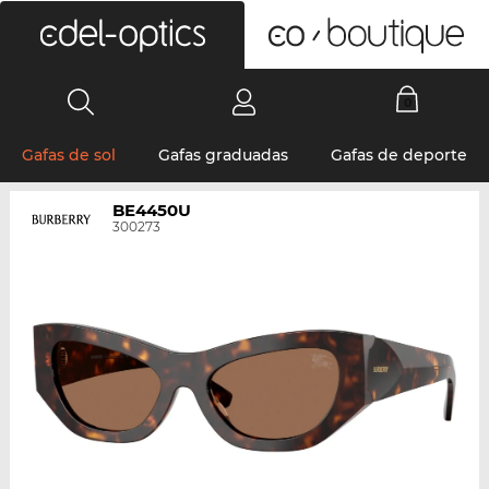
0
Gafas de sol
Gafas graduadas
Gafas de deporte
BE4450U
300273