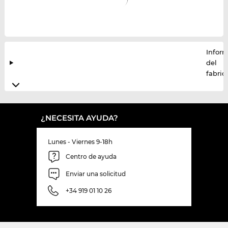
Infor
del
fabric
¿NECESITA AYUDA?
Lunes - Viernes 9-18h
Centro de ayuda
Enviar una solicitud
+34 919 01 10 26