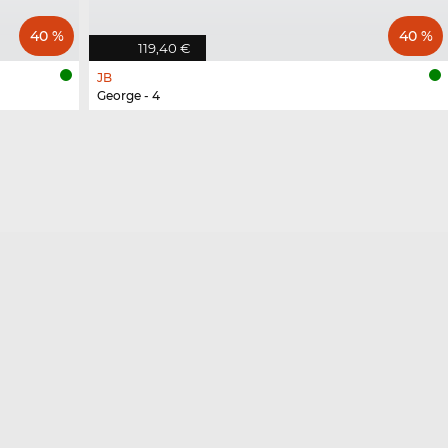
40 %
40 %
119,40 €
JB
George - 4