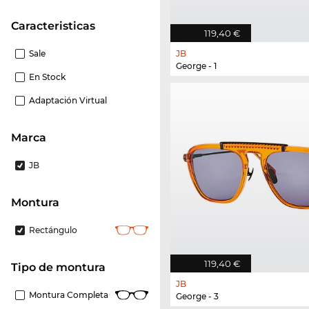
Caracteristicas
119,40 €
Sale
JB
George - 1
En Stock
Adaptación Virtual
Marca
JB
Montura
Rectángulo
119,40 €
Tipo de montura
JB
Montura Completa
George - 3