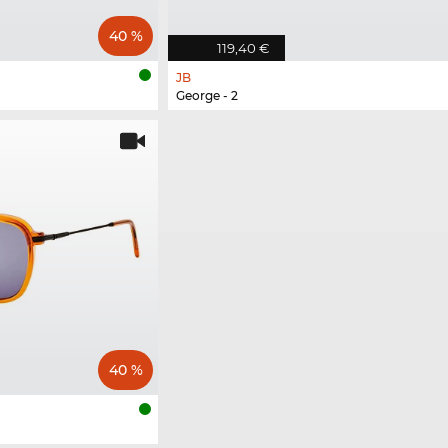
40 %
119,40 €
JB
George - 2
40 %