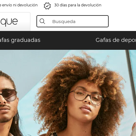
e envío ni devolución
30 días para la devolución
fas graduadas
Gafas de depo