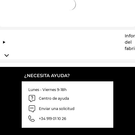
Info
del
fabr
¿NECESITA AYUDA?
Lunes - Viernes 9-18h
Centro de ayuda
Enviar una solicitud
+34 919 01 10 26