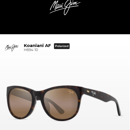
Koaniani AF
Polarized
H694-10