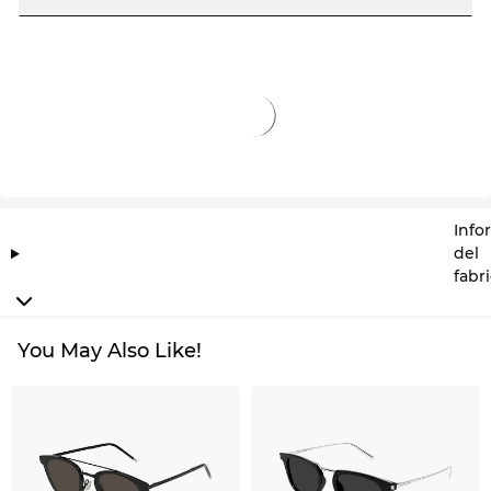
Info
del
fabr
You May Also Like!