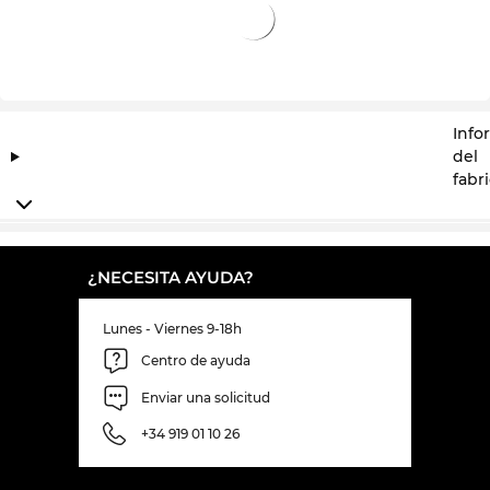
Info
del
fabr
¿NECESITA AYUDA?
Lunes - Viernes 9-18h
Centro de ayuda
Enviar una solicitud
+34 919 01 10 26