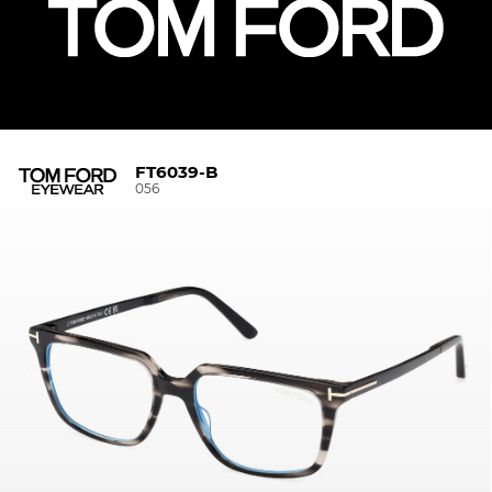
FT6039-B
056