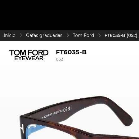
Inicio
Gafas graduadas
Tom Ford
FT6035-B (052)
FT6035-B
052