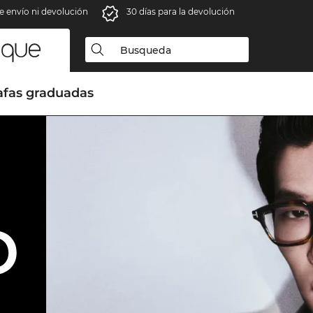
e envío ni devolución
30 días para la devolución
afas graduadas