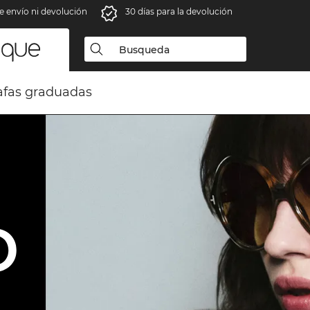
e envío ni devolución
30 días para la devolución
fas graduadas