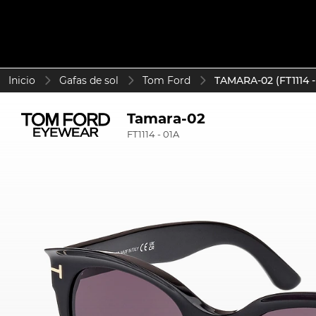
Inicio
Gafas de sol
Tom Ford
TAMARA-02 (FT1114 -
Tamara-02
FT1114 - 01A