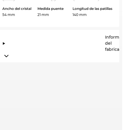
Ancho del cristal
Medida puente
Longitud de las patillas
54 mm
21 mm
140 mm
Informació
del
fabricante