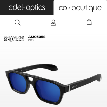
0
AM0505S
003