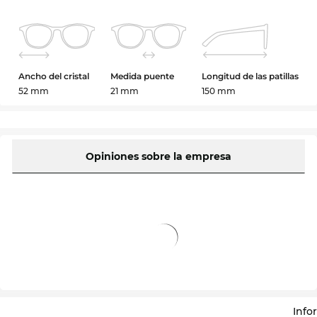
Ancho del cristal
Medida puente
Longitud de las patillas
52 mm
21 mm
150 mm
Opiniones sobre la empresa
Info