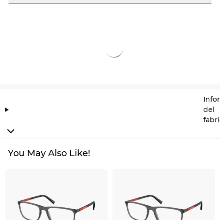
Info
del
fabr
You May Also Like!