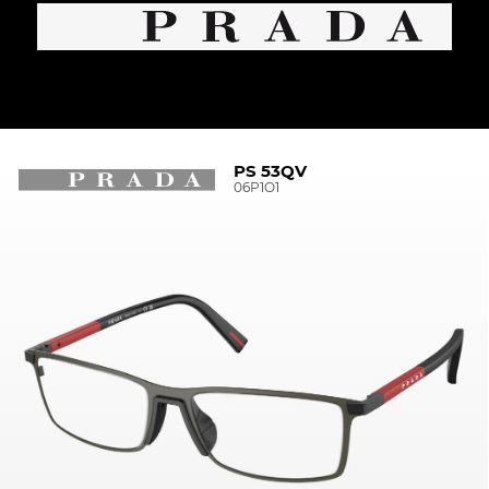
PS 53QV
06P1O1