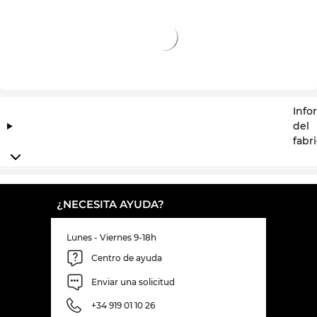
Info
del
fabr
¿NECESITA AYUDA?
Lunes - Viernes 9-18h
Centro de ayuda
Enviar una solicitud
+34 919 01 10 26