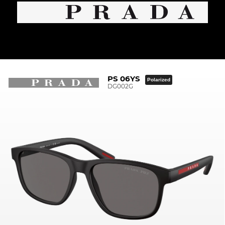
PS 06YS
Polarized
DG002G