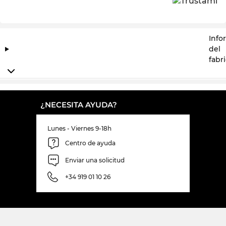
Info
del
fabr
¿NECESITA AYUDA?
Lunes - Viernes 9-18h
Centro de ayuda
Enviar una solicitud
+34 919 01 10 26