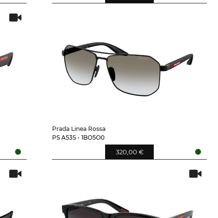
Prada Linea Rossa
PS A53S - 1BO5O0
320,00 €