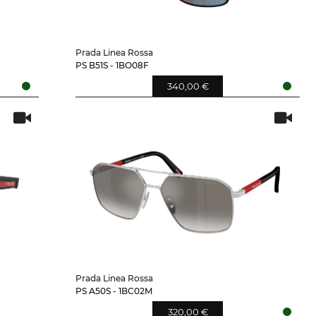
Prada Linea Rossa
PS B51S - 1BO08F
340,00 €
Prada Linea Rossa
PS A50S - 1BC02M
320,00 €