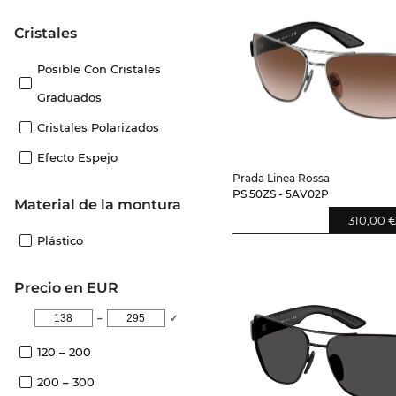
Cristales
Posible Con Cristales
Graduados
Cristales Polarizados
Efecto Espejo
Prada Linea Rossa
PS 50ZS - 5AV02P
Material de la montura
310,00 
Plástico
Precio en EUR
–
✓
120 – 200
200 – 300