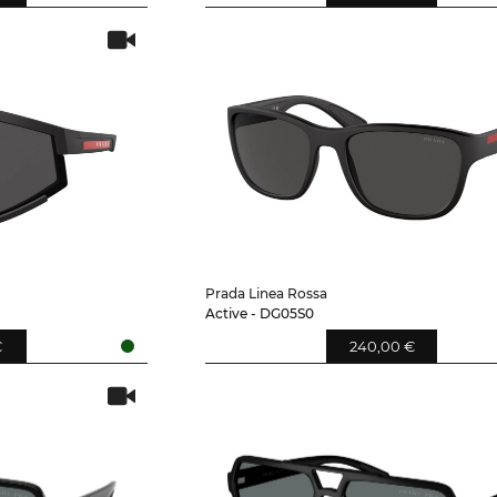
Prada Linea Rossa
Active - DG05S0
€
240,00 €