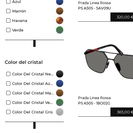
Azul
Prada Linea Rossa
PS A50S - 5AV09U
Marrón
320,00 
Havana
Verde
Color del cristal
Color Del Cristal Negro
Color Del Cristal Azul
Color Del Cristal Marrón
Prada Linea Rossa
Color Del Cristal Verde
PS A50S - 1BO02G
Color Del Cristal Gris
365,00 