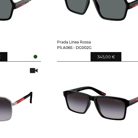
Prada Linea Rossa
PS A06S - DG002G
€
345,00 €