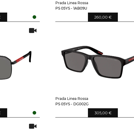
Prada Linea Rossa
PS 05YS - 1AB09U
€
260,00 €
Prada Linea Rossa
PS 05YS - DG002G
€
305,00 €