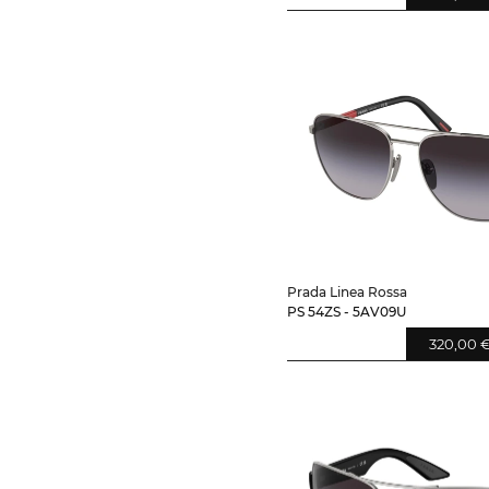
Prada Linea Rossa
PS 54ZS - 5AV09U
320,00 