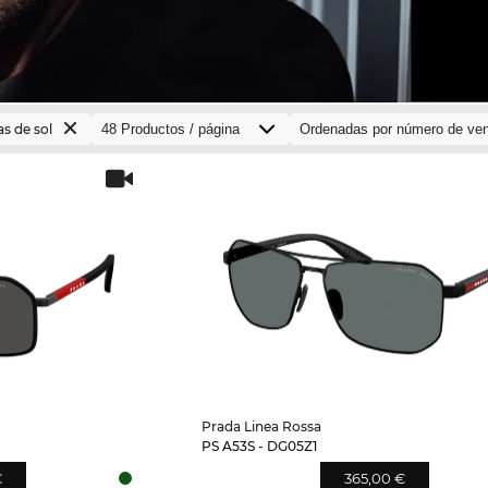
as de sol
Prada Linea Rossa
PS A53S - DG05Z1
€
365,00 €