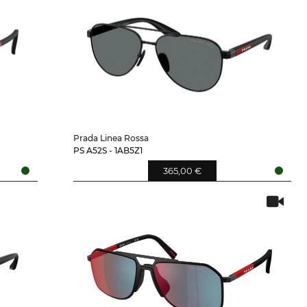
Prada Linea Rossa
PS A52S - 1AB5Z1
365,00 €