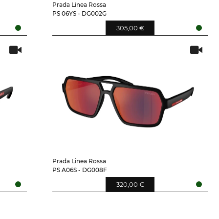
Prada Linea Rossa
PS 06YS - DG002G
305,00 €
Prada Linea Rossa
PS A06S - DG008F
320,00 €