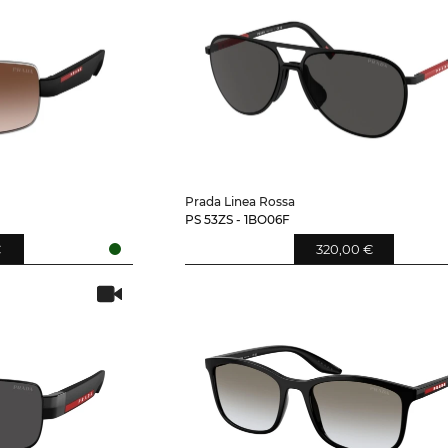
Prada Linea Rossa
PS 53ZS - 1BO06F
€
320,00 €