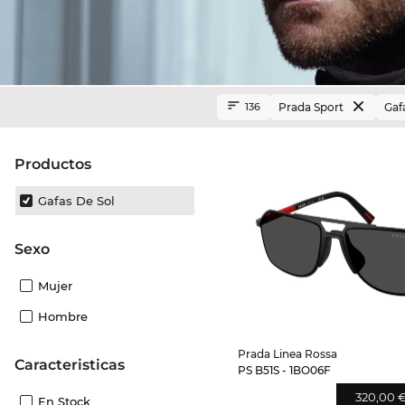
Prada Sport
Gaf
136
Productos
Gafas De Sol
Sexo
Mujer
Hombre
Prada Linea Rossa
Caracteristicas
PS B51S - 1BO06F
320,00 
En Stock