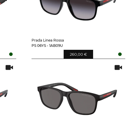
Prada Linea Rossa
PS 06YS - 1AB09U
260,00 €