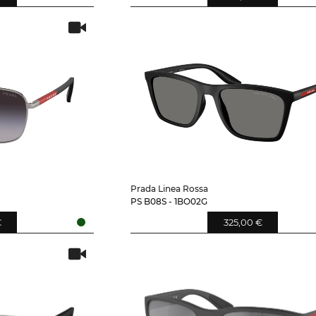
Prada Linea Rossa
PS B08S - 1BO02G
€
325,00 €