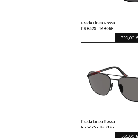
Prada Linea Rossa
PS B52S - 1AB06F
320,00 
Prada Linea Rossa
PS 54ZS - 1BO02G
365,00 