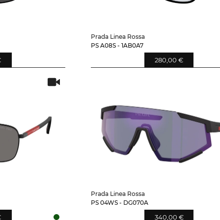
Prada Linea Rossa
PS A08S - 1AB0A7
€
280,00 €
Prada Linea Rossa
PS 04WS - DG070A
€
340,00 €