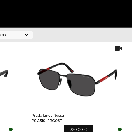
Prada Linea Rossa
PS A51S - 1BO06F
320,00 €