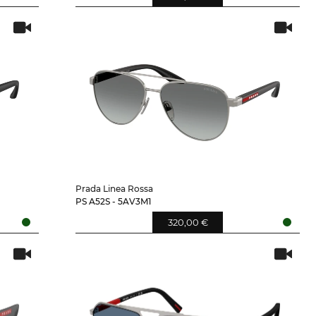
Prada Linea Rossa
PS A52S - 5AV3M1
320,00 €