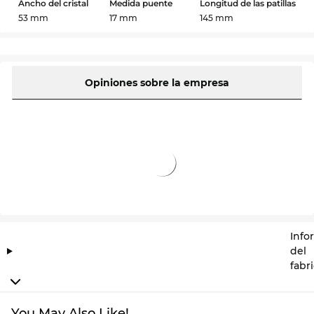
Ancho del cristal
Medida puente
Longitud de las patillas
53 mm
17 mm
145 mm
Opiniones sobre la empresa
Info
del
fabr
You May Also Like!