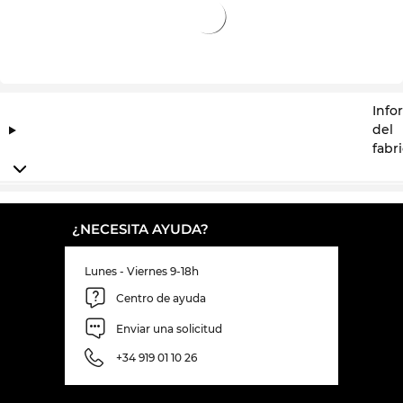
Info
del
fabr
¿NECESITA AYUDA?
Lunes - Viernes 9-18h
Centro de ayuda
Enviar una solicitud
+34 919 01 10 26