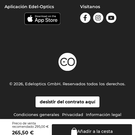
Aplicación Edel-Optics
Visítanos
© 2026, Edeloptics GmbH. Reservados todos los derechos.
desistir del contrato aquí
Condiciones generales
Privacidad
Información legal
Precio de venta
295,00 €
recomendado
Añadir a la
cesta
265,50
€