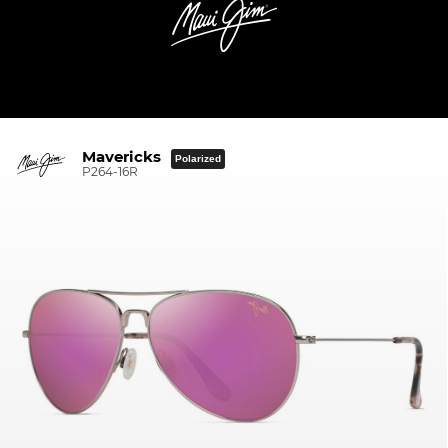
Mavericks
Polarized
P264-16R