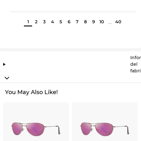
1
2
3
4
5
6
7
8
9
10
40
…
Info
del
fabr
You May Also Like!