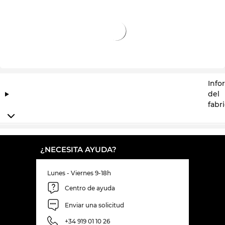
Info
del
fabr
¿NECESITA AYUDA?
Lunes - Viernes 9-18h
Centro de ayuda
Enviar una solicitud
+34 919 01 10 26