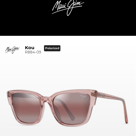
Kou
Polarized
R884-09