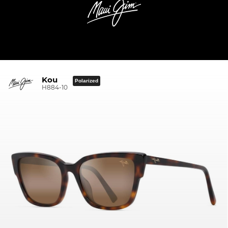
Kou
Polarized
H884-10