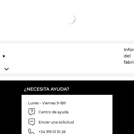
Info
del
fabr
¿NECESITA AYUDA?
Lunes - Viernes 9-18h
Centro de ayuda
Enviar una solicitud
+34 919 01 10 26