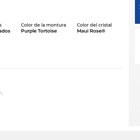
s
Color de la montura
Color del cristal
zados
Purple Tortoise
Maui Rose®