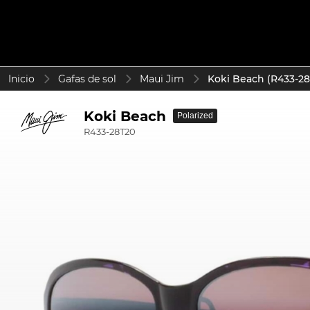
Inicio
Gafas de sol
Maui Jim
Koki Beach (R433-28
Koki Beach
Polarized
R433-28T20