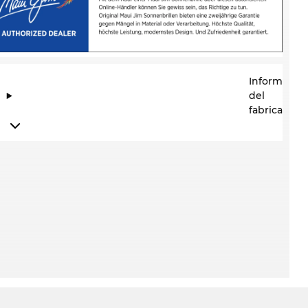
Informació
del
fabricante