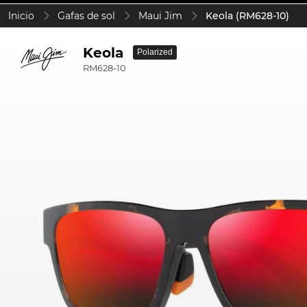
Inicio
Gafas de sol
Maui Jim
Keola (RM628-10)
Keola
Polarized
RM628-10