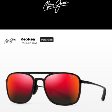
Keokea
Polarized
RM447-04T