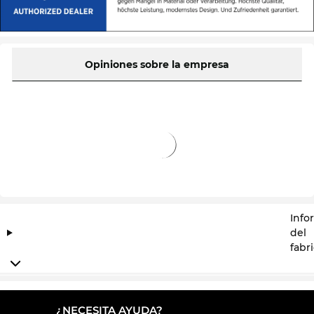
Opiniones sobre la empresa
Info
del
fabr
¿NECESITA AYUDA?