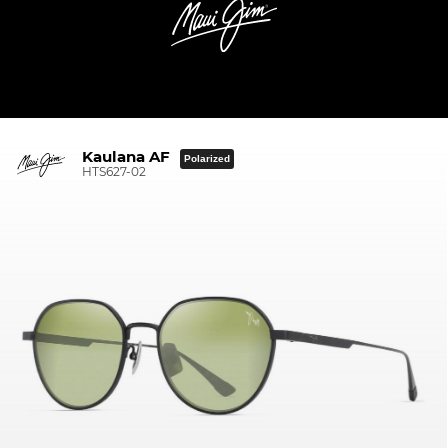
Kaulana AF
Polarized
HTS627-02