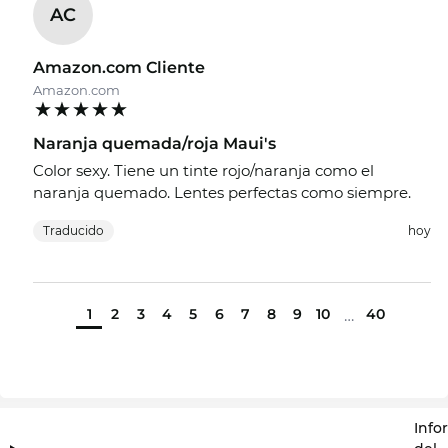
AC
Amazon.com Cliente
Amazon.com
Naranja quemada/roja Maui's
Color sexy. Tiene un tinte rojo/naranja como el
naranja quemado. Lentes perfectas como siempre.
Traducido
hoy
1
2
3
4
5
6
7
8
9
10
40
…
Info