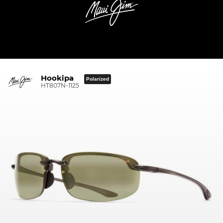
Hookipa
Polarized
HT807N-1125