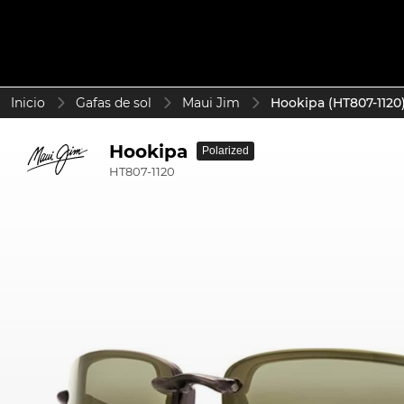
Inicio
Gafas de sol
Maui Jim
Hookipa (HT807-1120
Hookipa
Polarized
HT807-1120