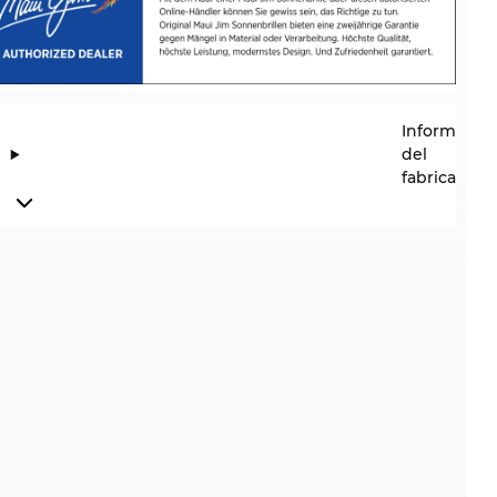
Informació
del
fabricante