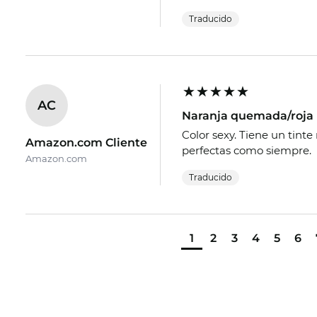
Traducido
AC
Naranja quemada/roja 
Color sexy. Tiene un tint
Amazon.com Cliente
perfectas como siempre.
Amazon.com
Traducido
1
2
3
4
5
6