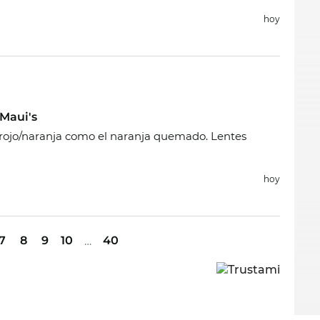
hoy
Maui's
e rojo/naranja como el naranja quemado. Lentes
hoy
7
8
9
10
40
…