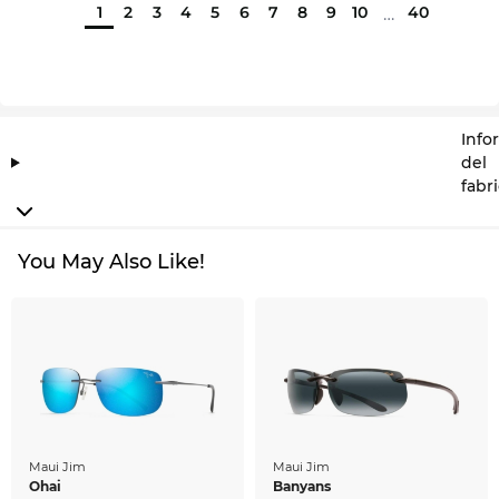
1
2
3
4
5
6
7
8
9
10
40
…
Info
del
fabr
You May Also Like!
Maui Jim
Maui Jim
Ohai
Banyans