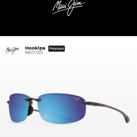
Hookipa
Polarized
B807-1120