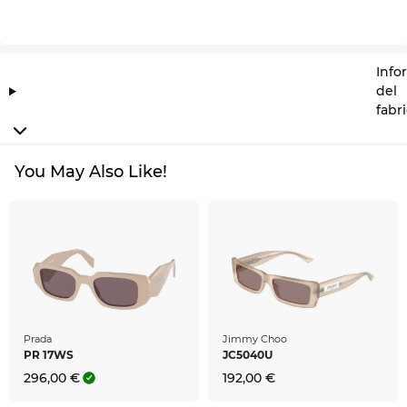
Info
del
fabr
You May Also Like!
Prada
Jimmy Choo
PR 17WS
JC5040U
296,00 €
192,00 €