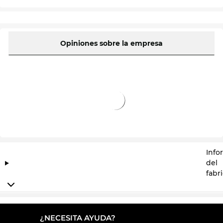
Opiniones sobre la empresa
Info
del
fabr
¿NECESITA AYUDA?