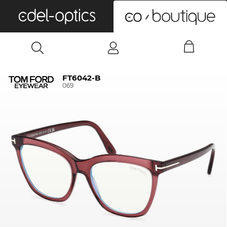
0
FT6042-B
069