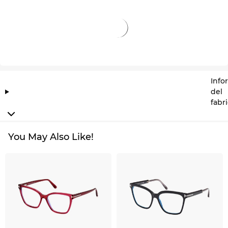
Info
del
fabr
You May Also Like!