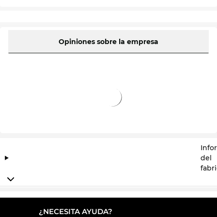
Opiniones sobre la empresa
Info
del
fabr
¿NECESITA AYUDA?