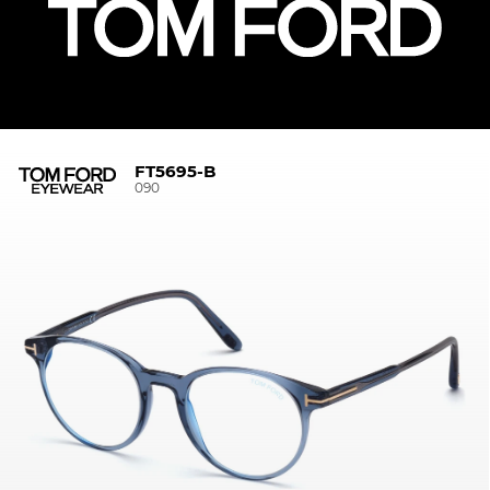
FT5695-B
090