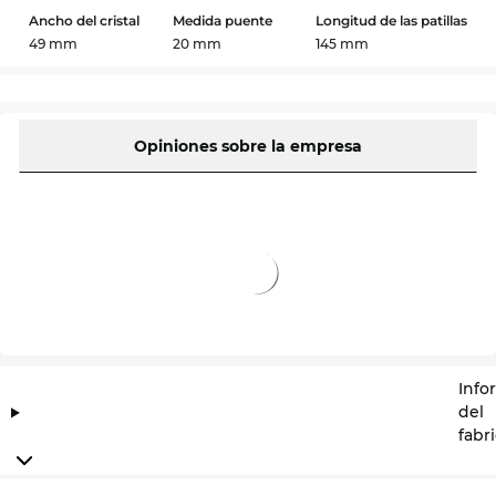
Ancho del cristal
Medida puente
Longitud de las patillas
49 mm
20 mm
145 mm
Opiniones sobre la empresa
Info
del
fabr