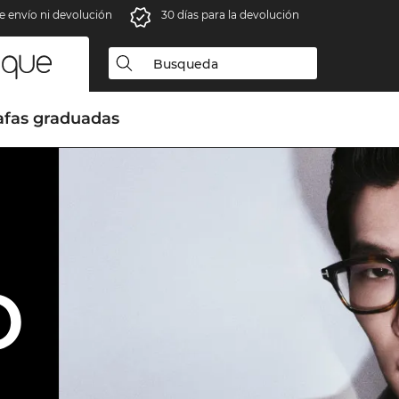
e envío ni devolución
30 días para la devolución
afas graduadas