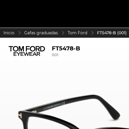
Inicio
Gafas graduadas
Tom Ford
FT5478-B (001)
FT5478-B
001