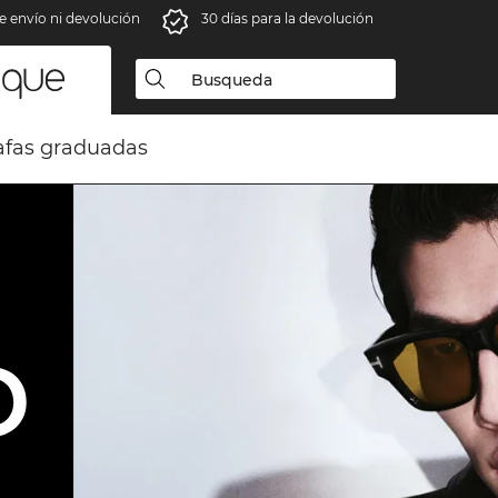
e envío ni devolución
30 días para la devolución
fas graduadas