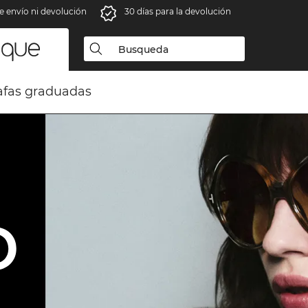
e envío ni devolución
30 días para la devolución
fas graduadas