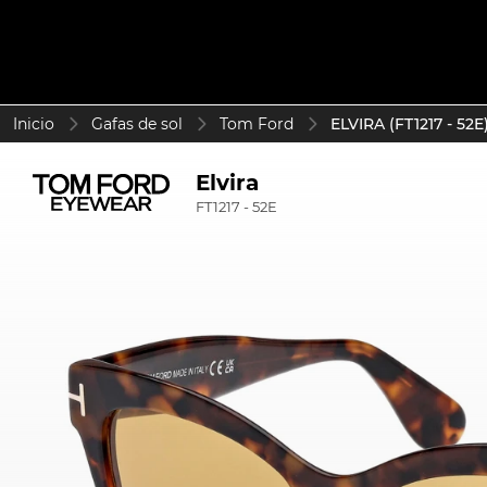
Inicio
Gafas de sol
Tom Ford
ELVIRA (FT1217 - 52E
Elvira
FT1217 - 52E