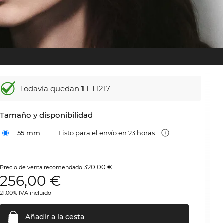
Todavía quedan
1
FT1217
Tamaño y disponibilidad
55 mm
Listo para el envío en 23 horas
320,00 €
Precio de venta recomendado
256,00
€
21.00% IVA incluido
Añadir a la
cesta